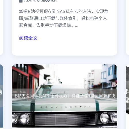
2026-08-06
934
掌握B站视频保存到NAS私有云的方法，实现群
晖/威联通自动下载与媒体索引，轻松构建个人
影音库，告别手动下载烦恼。...
阅读全文