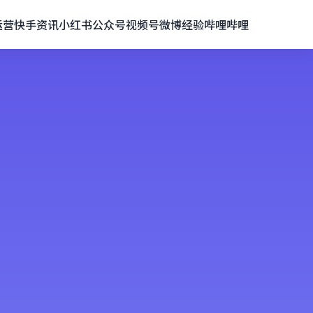
运营
快手资讯
小红书
公众号
视频号
微博经验
哔哩哔哩