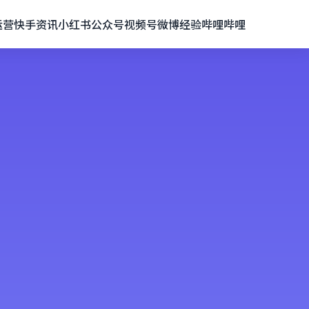
运营
快手资讯
小红书
公众号
视频号
微博经验
哔哩哔哩