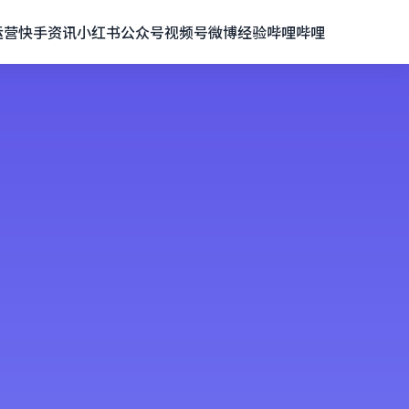
运营
快手资讯
小红书
公众号
视频号
微博经验
哔哩哔哩